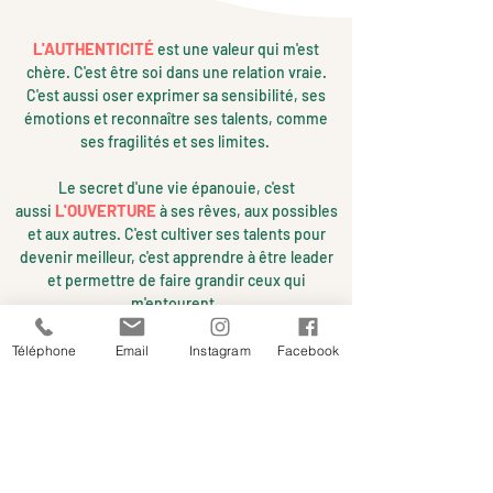
L'AUTHENTICITÉ
est une valeur qui m'est
chère. C'est être soi dans une relation vraie.
C'est aussi oser exprimer sa sensibil
ité, ses
émotions et reconnaître ses talents, comme
ses fragilités et ses limites
.
Le secret d'une vie épanouie, c'est
L'OUVERTURE
aussi
à ses rêves, aux possibles
et aux autres. C'est cultiver ses talents pour
devenir meilleur, c'est apprendre à être leader
et permettre de faire grandir ceux qui
m'entourent.
Je m'adresse aussi à toutes les personnes qui
Téléphone
Email
Instagram
Facebook
RESPONSABILITÉ
veulent gagner en
, qui
veulent réussir en acceptant de se mettre en
mouvement. Être responsable, c'est aussi
assumer ses choix et ses contraintes.
Mon constat : considérer que chacun est