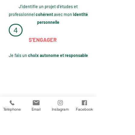
J'identifie un projet d'études et
professionnel
cohérent
avec mon
identité
personnelle
4
S'ENGAGER
Je fais un
choix autonome et responsable
Ma philosophie
Téléphone
Email
Instagram
Facebook
Chez l'adulte, comme chez le jeune, nous